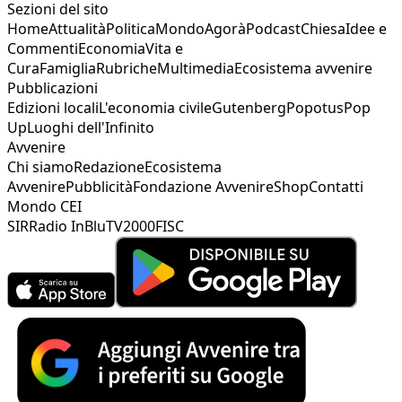
Sezioni del sito
Home
Attualità
Politica
Mondo
Agorà
Podcast
Chiesa
Idee e
Commenti
Economia
Vita e
Cura
Famiglia
Rubriche
Multimedia
Ecosistema avvenire
Pubblicazioni
Edizioni locali
L'economia civile
Gutenberg
Popotus
Pop
Up
Luoghi dell'Infinito
Avvenire
Chi siamo
Redazione
Ecosistema
Avvenire
Pubblicità
Fondazione Avvenire
Shop
Contatti
Mondo CEI
SIR
Radio InBlu
TV2000
FISC