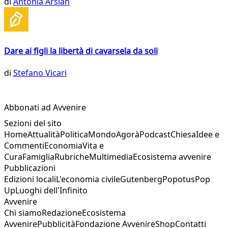
di
Antonia Arslan
Dare ai figli la libertà di cavarsela da soli
di
Stefano Vicari
Abbonati ad Avvenire
Sezioni del sito
Home
Attualità
Politica
Mondo
Agorà
Podcast
Chiesa
Idee e
Commenti
Economia
Vita e
Cura
Famiglia
Rubriche
Multimedia
Ecosistema avvenire
Pubblicazioni
Edizioni locali
L'economia civile
Gutenberg
Popotus
Pop
Up
Luoghi dell'Infinito
Avvenire
Chi siamo
Redazione
Ecosistema
Avvenire
Pubblicità
Fondazione Avvenire
Shop
Contatti