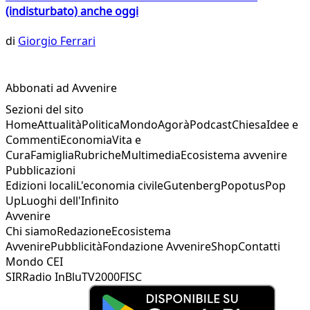
(indisturbato) anche oggi
di
Giorgio Ferrari
Abbonati ad Avvenire
Sezioni del sito
Home
Attualità
Politica
Mondo
Agorà
Podcast
Chiesa
Idee e
Commenti
Economia
Vita e
Cura
Famiglia
Rubriche
Multimedia
Ecosistema avvenire
Pubblicazioni
Edizioni locali
L'economia civile
Gutenberg
Popotus
Pop
Up
Luoghi dell'Infinito
Avvenire
Chi siamo
Redazione
Ecosistema
Avvenire
Pubblicità
Fondazione Avvenire
Shop
Contatti
Mondo CEI
SIR
Radio InBlu
TV2000
FISC