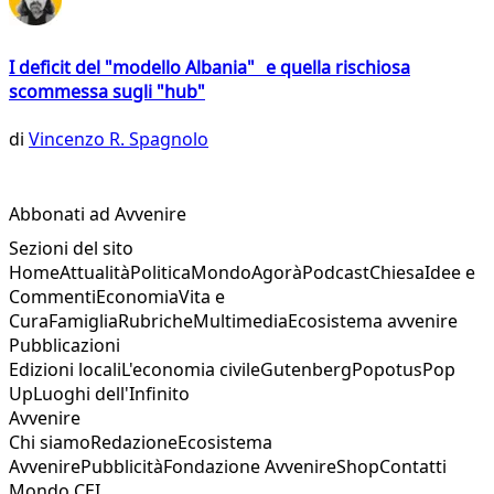
I deficit del "modello Albania" e quella rischiosa
scommessa sugli "hub"
di
Vincenzo R. Spagnolo
Abbonati ad Avvenire
Sezioni del sito
Home
Attualità
Politica
Mondo
Agorà
Podcast
Chiesa
Idee e
Commenti
Economia
Vita e
Cura
Famiglia
Rubriche
Multimedia
Ecosistema avvenire
Pubblicazioni
Edizioni locali
L'economia civile
Gutenberg
Popotus
Pop
Up
Luoghi dell'Infinito
Avvenire
Chi siamo
Redazione
Ecosistema
Avvenire
Pubblicità
Fondazione Avvenire
Shop
Contatti
Mondo CEI