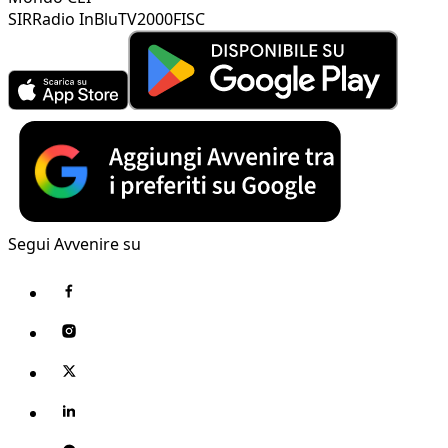
SIR
Radio InBlu
TV2000
FISC
Segui Avvenire su