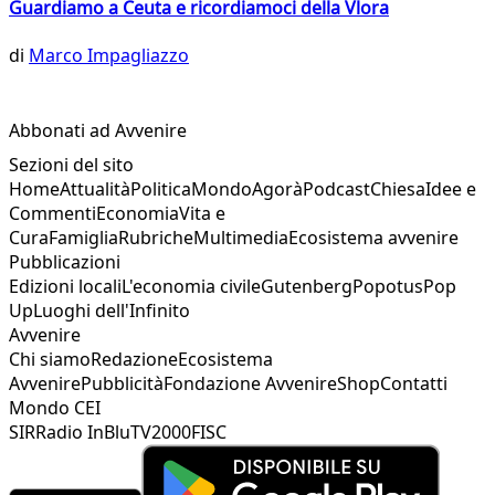
Guardiamo a Ceuta e ricordiamoci della Vlora
di
Marco Impagliazzo
Abbonati ad Avvenire
Sezioni del sito
Home
Attualità
Politica
Mondo
Agorà
Podcast
Chiesa
Idee e
Commenti
Economia
Vita e
Cura
Famiglia
Rubriche
Multimedia
Ecosistema avvenire
Pubblicazioni
Edizioni locali
L'economia civile
Gutenberg
Popotus
Pop
Up
Luoghi dell'Infinito
Avvenire
Chi siamo
Redazione
Ecosistema
Avvenire
Pubblicità
Fondazione Avvenire
Shop
Contatti
Mondo CEI
SIR
Radio InBlu
TV2000
FISC