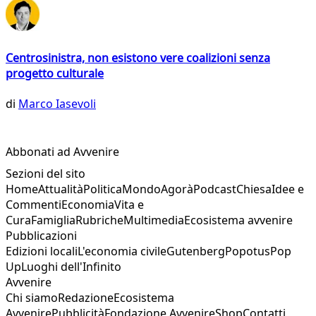
Centrosinistra, non esistono vere coalizioni senza
progetto culturale
di
Marco Iasevoli
Abbonati ad Avvenire
Sezioni del sito
Home
Attualità
Politica
Mondo
Agorà
Podcast
Chiesa
Idee e
Commenti
Economia
Vita e
Cura
Famiglia
Rubriche
Multimedia
Ecosistema avvenire
Pubblicazioni
Edizioni locali
L'economia civile
Gutenberg
Popotus
Pop
Up
Luoghi dell'Infinito
Avvenire
Chi siamo
Redazione
Ecosistema
Avvenire
Pubblicità
Fondazione Avvenire
Shop
Contatti