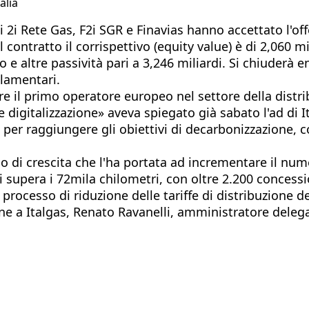
alia
i 2i Rete Gas, F2i SGR e Finavias hanno accettato l'off
 contratto il corrispettivo (equity value) è di 2,060 m
 e altre passività pari a 3,246 miliardi. Si chiuderà e
olamentari.
re il primo operatore europeo nel settore della distri
digitalizzazione» aveva spiegato già sabato l'ad di 
per raggiungere gli obiettivi di decarbonizzazione, co
i crescita che l'ha portata ad incrementare il numero d
i supera i 72mila chilometri, con oltre 2.200 concessi
processo di riduzione delle tariffe di distribuzione de
 a Italgas, Renato Ravanelli, amministratore delegato