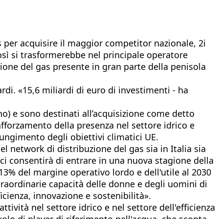
as per acquisire il maggior competitor nazionale, 2i
sì si trasformerebbe nel principale operatore
zione del gas presente in gran parte della penisola
di. «15,6 miliardi di euro di investimenti - ha
no) e sono destinati all’acquisizione come detto
 rafforzamento della presenza nel settore idrico e
iungimento degli obiettivi climatici UE.
l network di distribuzione del gas sia in Italia sia
- ci consentirà di entrare in una nuova stagione della
13% del margine operativo lordo e dell'utile al 2030
traordinarie capacità delle donne e degli uomini di
ficienza, innovazione e sostenibilità».
tività nel settore idrico e nel settore dell'efficienza
olo di player di riferimento nell'acqua, che sconta