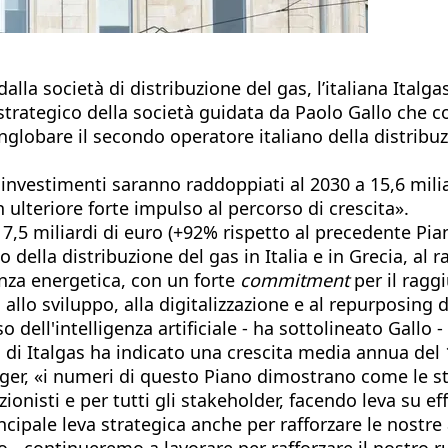
alla società di distribuzione del gas, l’italiana Italg
trategico della società guidata da Paolo Gallo che co
nglobare il secondo operatore italiano della distribu
investimenti saranno raddoppiati al 2030 a 15,6 miliar
 ulteriore forte impulso al percorso di crescita».
 7,5 miliardi di euro (+92% rispetto al precedente Pia
po della distribuzione del gas in Italia e in Grecia, al
ienza energetica, con un forte
commitment
per il ragg
llo sviluppo, alla digitalizzazione e al repurposing de
 dell'intelligenza artificiale - ha sottolineato Gallo 
di Italgas ha indicato una crescita media annua del 
nager, «i numeri di questo Piano dimostrano come le s
ionisti e per tutti gli stakeholder, facendo leva su ef
cipale leva strategica anche per rafforzare le nostre at
 - continueremo a lavorare per rafforzare il nostro ru