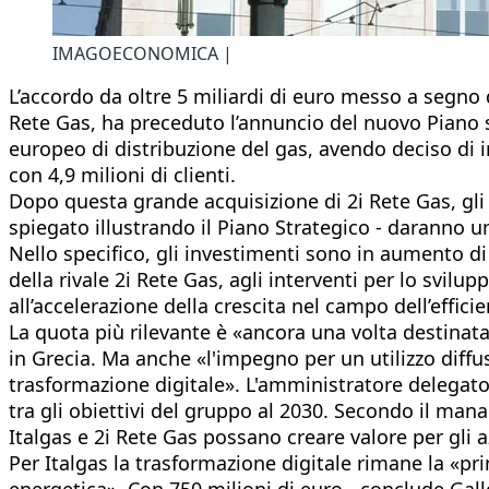
IMAGOECONOMICA |
L’accordo da oltre 5 miliardi di euro messo a segno d
Rete Gas, ha preceduto l’annuncio del nuovo Piano s
europeo di distribuzione del gas, avendo deciso di i
con 4,9 milioni di clienti.
Dopo questa grande acquisizione di 2i Rete Gas, gli 
spiegato illustrando il Piano Strategico - daranno un
Nello specifico, gli investimenti sono in aumento di
della rivale 2i Rete Gas, agli interventi per lo svilup
all’accelerazione della crescita nel campo dell’effic
La quota più rilevante è «ancora una volta destinata a
in Grecia. Ma anche «l'impegno per un utilizzo diffuso
trasformazione digitale». L'amministratore delegato 
tra gli obiettivi del gruppo al 2030. Secondo il ma
Italgas e 2i Rete Gas possano creare valore per gli az
Per Italgas la trasformazione digitale rimane la «prin
energetica». Con 750 milioni di euro - conclude Gallo