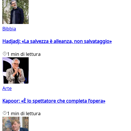
Bibbia
Hadjadj: «La salvezza è alleanza, non salvataggio»
1 min di lettura
Arte
Kapoor: «È lo spettatore che completa l’opera»
1 min di lettura