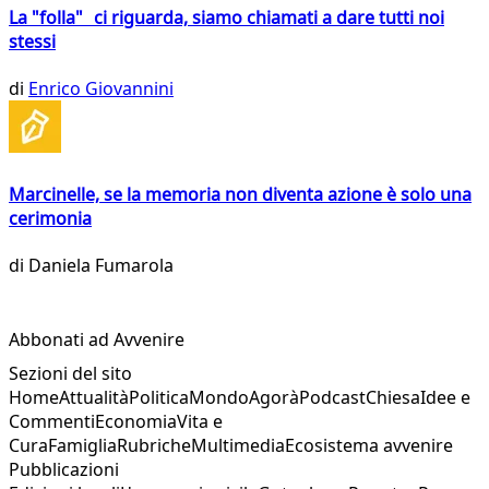
La "folla" ci riguarda, siamo chiamati a dare tutti noi
stessi
di
Enrico Giovannini
Marcinelle, se la memoria non diventa azione è solo una
cerimonia
di
Daniela Fumarola
Abbonati ad Avvenire
Sezioni del sito
Home
Attualità
Politica
Mondo
Agorà
Podcast
Chiesa
Idee e
Commenti
Economia
Vita e
Cura
Famiglia
Rubriche
Multimedia
Ecosistema avvenire
Pubblicazioni