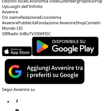
Edizioni locali
L'economia civile
Gutenberg
Popotus
Pop
Up
Luoghi dell'Infinito
Avvenire
Chi siamo
Redazione
Ecosistema
Avvenire
Pubblicità
Fondazione Avvenire
Shop
Contatti
Mondo CEI
SIR
Radio InBlu
TV2000
FISC
Segui Avvenire su