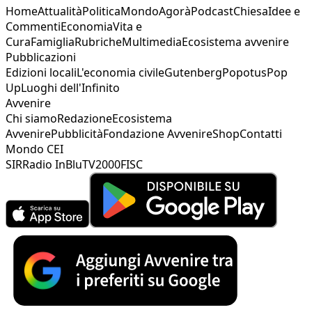
Home
Attualità
Politica
Mondo
Agorà
Podcast
Chiesa
Idee e
Commenti
Economia
Vita e
Cura
Famiglia
Rubriche
Multimedia
Ecosistema avvenire
Pubblicazioni
Edizioni locali
L'economia civile
Gutenberg
Popotus
Pop
Up
Luoghi dell'Infinito
Avvenire
Chi siamo
Redazione
Ecosistema
Avvenire
Pubblicità
Fondazione Avvenire
Shop
Contatti
Mondo CEI
SIR
Radio InBlu
TV2000
FISC