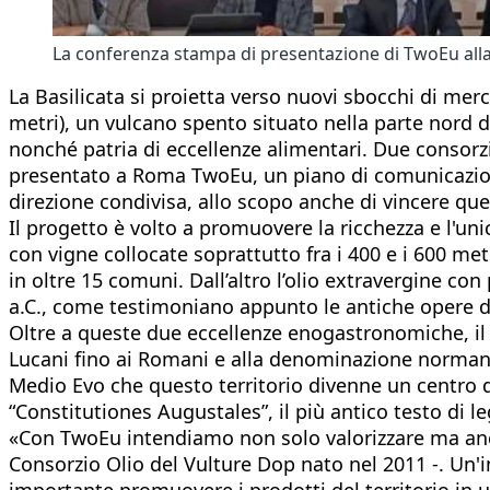
La conferenza stampa di presentazione di TwoEu all
La Basilicata si proietta verso nuovi sbocchi di me
metri), un vulcano spento situato nella parte nord de
nonché patria di eccellenze alimentari. Due consorzi 
presentato a Roma TwoEu, un piano di comunicazione
direzione condivisa, allo scopo anche di vincere que
Il progetto è volto a promuovere la ricchezza e l'unic
con vigne collocate soprattutto fra i 400 e i 600 met
in oltre 15 comuni. Dall’altro l’olio extravergine co
a.C., come testimoniano appunto le antiche opere d
Oltre a queste due eccellenze enogastronomiche, il V
Lucani fino ai Romani e alla denominazione normanna
Medio Evo che questo territorio divenne un centro di 
“Constitutiones Augustales”, il più antico testo di le
«Con TwoEu intendiamo non solo valorizzare ma anche 
Consorzio Olio del Vulture Dop nato nel 2011 -. Un'in
importante promuovere i prodotti del territorio in un