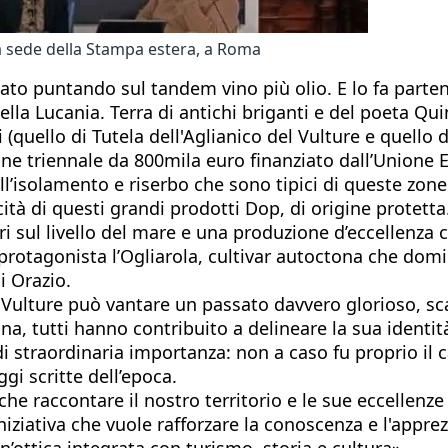
a sede della Stampa estera, a Roma
rcato puntando sul tandem vino più olio. E lo fa part
lla Lucania. Terra di antichi briganti e del poeta Quin
(quello di Tutela dell'Aglianico del Vulture e quello 
 triennale da 800mila euro finanziato dall’Unione E
ll’isolamento e riserbo che sono tipici di queste zone
ità di questi grandi prodotti Dop, di origine protetta.
ri sul livello del mare e una produzione d’eccellenza 
n protagonista l’Ogliarola, cultivar autoctona che domi
i Orazio.
ulture può vantare un passato davvero glorioso, scandi
, tutti hanno contribuito a delineare la sua identità
straordinaria importanza: non a caso fu proprio il cas
ggi scritte dell’epoca.
raccontare il nostro territorio e le sue eccellenze -
iziativa che vuole rafforzare la conoscenza e l'apprez
’ottica integrata con turismo, storia e cultura».