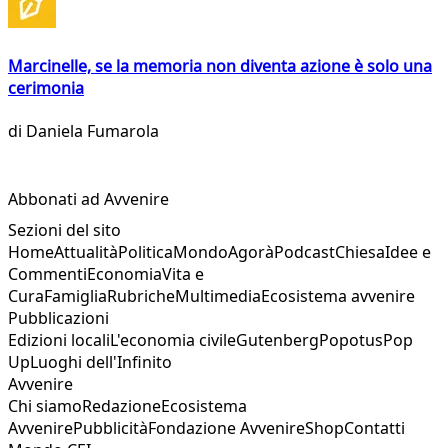
Marcinelle, se la memoria non diventa azione è solo una
cerimonia
di
Daniela Fumarola
Abbonati ad Avvenire
Sezioni del sito
Home
Attualità
Politica
Mondo
Agorà
Podcast
Chiesa
Idee e
Commenti
Economia
Vita e
Cura
Famiglia
Rubriche
Multimedia
Ecosistema avvenire
Pubblicazioni
Edizioni locali
L'economia civile
Gutenberg
Popotus
Pop
Up
Luoghi dell'Infinito
Avvenire
Chi siamo
Redazione
Ecosistema
Avvenire
Pubblicità
Fondazione Avvenire
Shop
Contatti