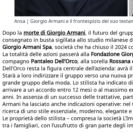
Ansa | Giorgio Armani e il frontespizio del suo test
Dopo la
morte di Giorgio Armani
, il futuro del gr
consegnato in busta sigillata allo studio milanese del
Giorgio Armani Spa
, società che ha chiuso il 2024 co
La totalità delle azioni passerà alla
Fondazione Gior
compagno
Pantaleo Dell’Orco
, alla sorella
Rossana
Dell’Orco resta la figura centrale dell’azienda: avrà 
Starà a loro indirizzare il gruppo verso una nuova p
grande gruppo della moda. Lo stilista ha indicato di 
arrivare a un accordo entro 12 mesi o al massimo ent
anni. In assenza di un successo delle trattative, par
Armani ha lasciato anche indicazioni operative: nel 
ricerca di uno stile essenziale, moderno, elegante e 
Le proprietà dello stilista – compresa la società L’Im
tra i famigliari, con l’usufrutto di gran parte degli