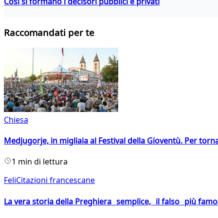
Così si formano i decisori pubblici e privati
Raccomandati per te
Chiesa
Medjugorje, in migliaia al Festival della Gioventù. Per torn
1 min di lettura
FeliCitazioni francescane
La vera storia della Preghiera semplice, il falso più fam