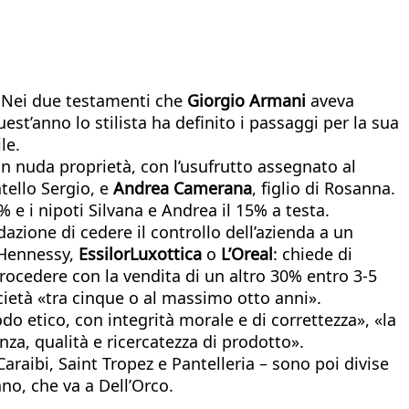
. Nei due testamenti che
Giorgio Armani
aveva
est’anno lo stilista ha definito i passaggi per la sua
le.
 in nuda proprietà, con l’usufrutto assegnato al
atello Sergio, e
Andrea Camerana
, figlio di Rosanna.
0% e i nipoti Silvana e Andrea il 15% a testa.
zione di cedere il controllo dell’azienda a un
 Hennessy,
EssilorLuxottica
o
L’Oreal
: chiede di
rocedere con la vendita di un altro 30% entro 3-5
ocietà «tra cinque o al massimo otto anni».
do etico, con integrità morale e di correttezza», «la
nza, qualità e ricercatezza di prodotto».
Caraibi, Saint Tropez e Pantelleria – sono poi divise
ano, che va a Dell’Orco.