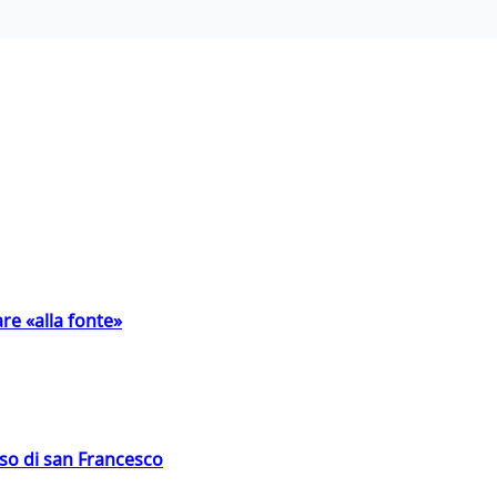
are «alla fonte»
oso di san Francesco