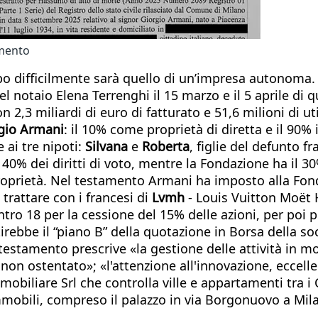
amento
uppo difficilmente sarà quello di un’impresa autonoma
 notaio Elena Terrenghi il 15 marzo e il 5 aprile di qu
n 2,3 miliardi di euro di fatturato e 51,6 milioni di uti
gio Armani
: il 10% come proprietà di diretta e il 90%
e ai tre nipoti:
Silvana
e
Roberta
, figlie del defunto fr
il 40% dei diritti di voto, mentre la Fondazione ha il 3
roprietà. Nel testamento Armani ha imposto alla Fonda
trattare con i francesi di
Lvmh
- Louis Vuitton Moët
ro 18 per la cessione del 15% delle azioni, per poi p
tirebbe il “piano B” della quotazione in Borsa della s
testamento prescrive «la gestione delle attività in mo
non ostentato»; «l'attenzione all'innovazione, eccelle
mobiliare Srl che controlla ville e appartamenti tra i 
 immobili, compreso il palazzo in via Borgonuovo a Mil