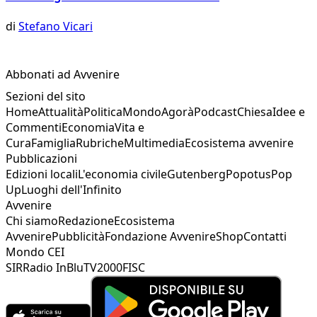
di
Stefano Vicari
Abbonati ad Avvenire
Sezioni del sito
Home
Attualità
Politica
Mondo
Agorà
Podcast
Chiesa
Idee e
Commenti
Economia
Vita e
Cura
Famiglia
Rubriche
Multimedia
Ecosistema avvenire
Pubblicazioni
Edizioni locali
L'economia civile
Gutenberg
Popotus
Pop
Up
Luoghi dell'Infinito
Avvenire
Chi siamo
Redazione
Ecosistema
Avvenire
Pubblicità
Fondazione Avvenire
Shop
Contatti
Mondo CEI
SIR
Radio InBlu
TV2000
FISC