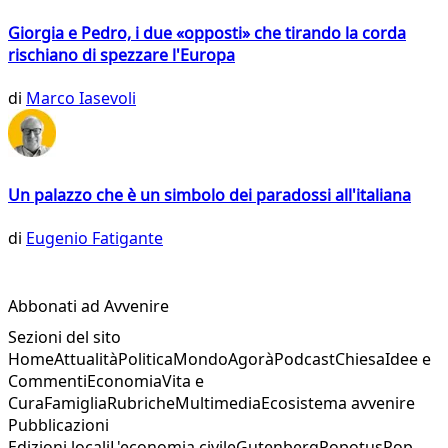
Giorgia e Pedro, i due «opposti» che tirando la corda
rischiano di spezzare l'Europa
di
Marco Iasevoli
Un palazzo che è un simbolo dei paradossi all'italiana
di
Eugenio Fatigante
Abbonati ad Avvenire
Sezioni del sito
Home
Attualità
Politica
Mondo
Agorà
Podcast
Chiesa
Idee e
Commenti
Economia
Vita e
Cura
Famiglia
Rubriche
Multimedia
Ecosistema avvenire
Pubblicazioni
Edizioni locali
L'economia civile
Gutenberg
Popotus
Pop