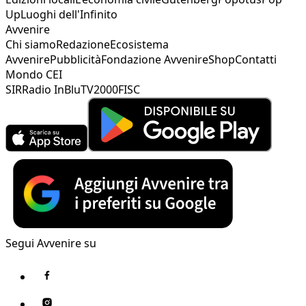
Up
Luoghi dell'Infinito
Avvenire
Chi siamo
Redazione
Ecosistema
Avvenire
Pubblicità
Fondazione Avvenire
Shop
Contatti
Mondo CEI
SIR
Radio InBlu
TV2000
FISC
Segui Avvenire su