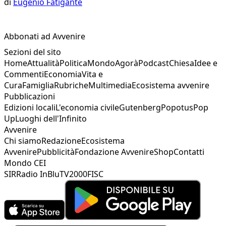
di
Eugenio Fatigante
Abbonati ad Avvenire
Sezioni del sito
Home
Attualità
Politica
Mondo
Agorà
Podcast
Chiesa
Idee e
Commenti
Economia
Vita e
Cura
Famiglia
Rubriche
Multimedia
Ecosistema avvenire
Pubblicazioni
Edizioni locali
L'economia civile
Gutenberg
Popotus
Pop
Up
Luoghi dell'Infinito
Avvenire
Chi siamo
Redazione
Ecosistema
Avvenire
Pubblicità
Fondazione Avvenire
Shop
Contatti
Mondo CEI
SIR
Radio InBlu
TV2000
FISC