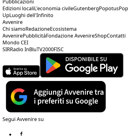
Pubblicazioni
Edizioni locali
L'economia civile
Gutenberg
Popotus
Pop
Up
Luoghi dell'Infinito
Avvenire
Chi siamo
Redazione
Ecosistema
Avvenire
Pubblicità
Fondazione Avvenire
Shop
Contatti
Mondo CEI
SIR
Radio InBlu
TV2000
FISC
Segui Avvenire su