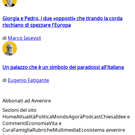
Giorgia e Pedro, i due «opposti» che tirando la corda
rischiano di spezzare l'Europa
di
Marco Iasevoli
Un palazzo che è un simbolo dei paradossi all'italiana
di
Eugenio Fatigante
Abbonati ad Avvenire
Sezioni del sito
Home
Attualità
Politica
Mondo
Agorà
Podcast
Chiesa
Idee e
Commenti
Economia
Vita e
Cura
Famiglia
Rubriche
Multimedia
Ecosistema avvenire