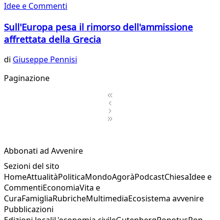
Idee e Commenti
Sull'Europa pesa il rimorso dell'ammissione
affrettata della Grecia
di
Giuseppe Pennisi
Paginazione
1
2
Abbonati ad Avvenire
Sezioni del sito
Home
Attualità
Politica
Mondo
Agorà
Podcast
Chiesa
Idee e
Commenti
Economia
Vita e
Cura
Famiglia
Rubriche
Multimedia
Ecosistema avvenire
Pubblicazioni