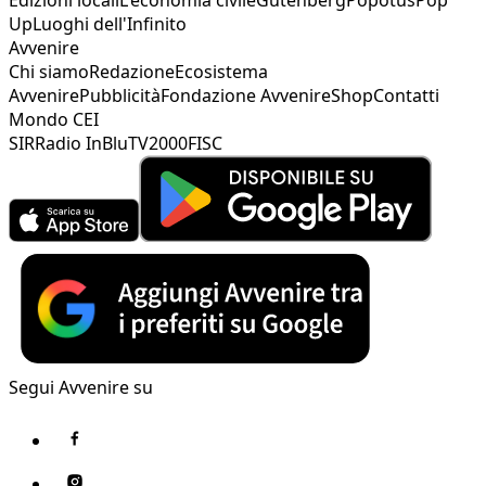
Edizioni locali
L'economia civile
Gutenberg
Popotus
Pop
Up
Luoghi dell'Infinito
Avvenire
Chi siamo
Redazione
Ecosistema
Avvenire
Pubblicità
Fondazione Avvenire
Shop
Contatti
Mondo CEI
SIR
Radio InBlu
TV2000
FISC
Segui Avvenire su