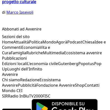
progetto culturale
di
Marco Iasevoli
Abbonati ad Avvenire
Sezioni del sito
Home
Attualità
Politica
Mondo
Agorà
Podcast
Chiesa
Idee e
Commenti
Economia
Vita e
Cura
Famiglia
Rubriche
Multimedia
Ecosistema avvenire
Pubblicazioni
Edizioni locali
L'economia civile
Gutenberg
Popotus
Pop
Up
Luoghi dell'Infinito
Avvenire
Chi siamo
Redazione
Ecosistema
Avvenire
Pubblicità
Fondazione Avvenire
Shop
Contatti
Mondo CEI
SIR
Radio InBlu
TV2000
FISC