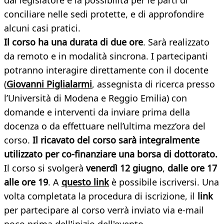
dal legislatore e la possibilità per le parti di
conciliare nelle sedi protette, e di approfondire
alcuni casi pratici.
Il corso ha una durata di due ore
. Sarà realizzato
da remoto e in modalità sincrona. I partecipanti
potranno interagire direttamente con il docente
(
Giovanni Piglialarmi
, assegnista di ricerca presso
l’Università di Modena e Reggio Emilia) con
domande e interventi da inviare prima della
docenza o da effettuare nell’ultima mezz’ora del
corso.
Il ricavato del corso sarà integralmente
utilizzato per co-finanziare una borsa di dottorato.
Il corso si svolgerà
venerdì
12 giugno
,
dalle ore 17
alle ore 19
. A
questo link
è possibile iscriversi. Una
volta completata la procedura di iscrizione, il
link
per partecipare al corso verrà inviato via e-mail