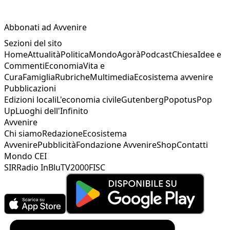
Abbonati ad Avvenire
Sezioni del sito
Home
Attualità
Politica
Mondo
Agorà
Podcast
Chiesa
Idee e
Commenti
Economia
Vita e
Cura
Famiglia
Rubriche
Multimedia
Ecosistema avvenire
Pubblicazioni
Edizioni locali
L'economia civile
Gutenberg
Popotus
Pop
Up
Luoghi dell'Infinito
Avvenire
Chi siamo
Redazione
Ecosistema
Avvenire
Pubblicità
Fondazione Avvenire
Shop
Contatti
Mondo CEI
SIR
Radio InBlu
TV2000
FISC