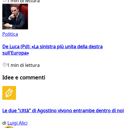
1 min di lettura
Politica
De Luca (Pd): «La sinistra più unita della destra
sull'Europa»
1 min di lettura
Idee e commenti
Le due "città" di Agostino vivono entrambe dentro di noi
di
Luigi Alici