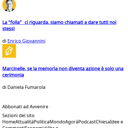
La "folla" ci riguarda, siamo chiamati a dare tutti noi
stessi
di
Enrico Giovannini
Marcinelle, se la memoria non diventa azione è solo una
cerimonia
di
Daniela Fumarola
Abbonati ad Avvenire
Sezioni del sito
Home
Attualità
Politica
Mondo
Agorà
Podcast
Chiesa
Idee e
Commenti
Economia
Vita e