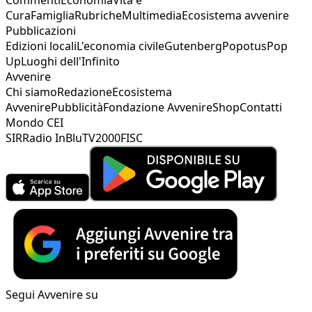
Cura
Famiglia
Rubriche
Multimedia
Ecosistema avvenire
Pubblicazioni
Edizioni locali
L'economia civile
Gutenberg
Popotus
Pop
Up
Luoghi dell'Infinito
Avvenire
Chi siamo
Redazione
Ecosistema
Avvenire
Pubblicità
Fondazione Avvenire
Shop
Contatti
Mondo CEI
SIR
Radio InBlu
TV2000
FISC
Segui Avvenire su