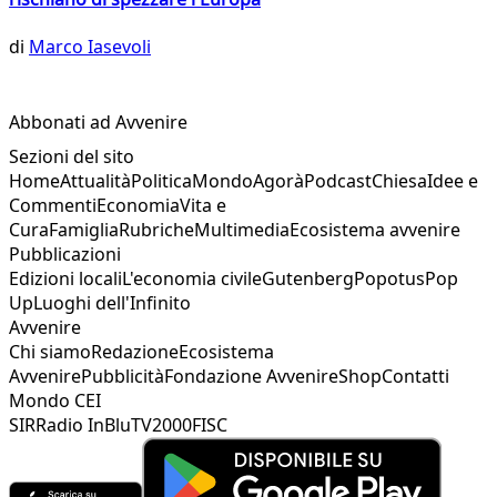
di
Marco Iasevoli
Abbonati ad Avvenire
Sezioni del sito
Home
Attualità
Politica
Mondo
Agorà
Podcast
Chiesa
Idee e
Commenti
Economia
Vita e
Cura
Famiglia
Rubriche
Multimedia
Ecosistema avvenire
Pubblicazioni
Edizioni locali
L'economia civile
Gutenberg
Popotus
Pop
Up
Luoghi dell'Infinito
Avvenire
Chi siamo
Redazione
Ecosistema
Avvenire
Pubblicità
Fondazione Avvenire
Shop
Contatti
Mondo CEI
SIR
Radio InBlu
TV2000
FISC