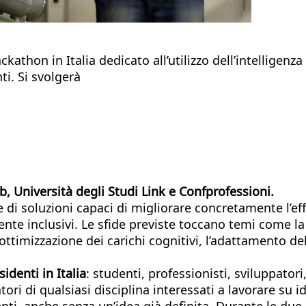
athon in Italia dedicato all’utilizzo dell’intelligenza 
ti. Si svolgerà
b, Università degli Studi Link e Confprofessioni.
one di soluzioni capaci di migliorare concretamente l’e
nte inclusivi. Le sfide previste toccano temi come la p
’ottimizzazione dei carichi cognitivi, l’adattamento de
identi in Italia
: studenti, professionisti, sviluppato
ori di qualsiasi disciplina interessati a lavorare su i
i, anche senza un’idea già definita. Durante le due 