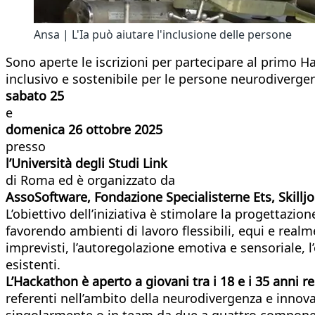
Ansa | L'Ia può aiutare l'inclusione delle persone
Sono aperte le iscrizioni per partecipare al primo Hack
inclusivo e sostenibile per le persone neurodivergen
sabato 25
e
domenica 26 ottobre 2025
presso
l’Università degli Studi Link
di Roma ed è organizzato da
AssoSoftware, Fondazione Specialisterne Ets, Skilljo
L’obiettivo dell’iniziativa è stimolare la progettazi
favorendo ambienti di lavoro flessibili, equi e realme
imprevisti, l’autoregolazione emotiva e sensoriale, l
esistenti.
L’Hackathon è aperto a giovani tra i 18 e i 35 anni res
referenti nell’ambito della neurodivergenza e innovat
singolarmente o in team da due a quattro component