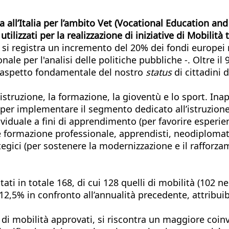
 all’Italia per l’ambito Vet (Vocational Education and
 utilizzati per la realizzazione di iniziative di Mobili
si registra un incremento del 20% dei fondi europei m
onale per l'analisi delle politiche pubbliche -. Oltre i
n aspetto fondamentale del nostro
status
di cittadini 
truzione, la formazione, la gioventù e lo sport. Inap
er implementare il segmento dedicato all’istruzione 
ndividuale a fini di apprendimento (per favorire esperie
e e formazione professionale, apprendisti, neodiplomat
ategici (per sostenere la modernizzazione e il rafforz
 in totale 168, di cui 128 quelli di mobilità (102 nel 
,5% in confronto all’annualità precedente, attribuib
 di mobilità approvati, si riscontra un maggiore coin