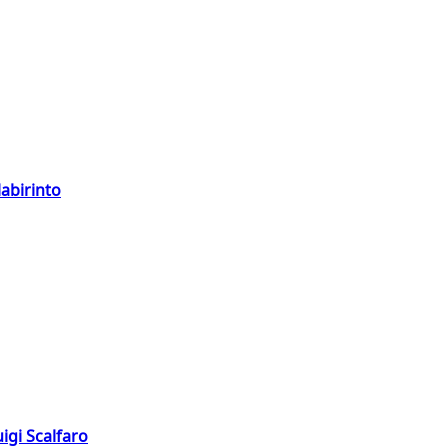
labirinto
igi Scalfaro