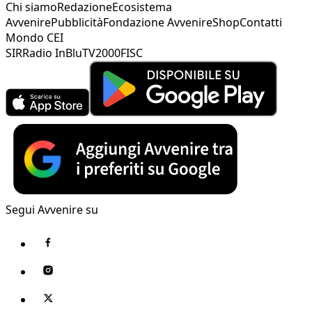
Chi siamo
Redazione
Ecosistema
Avvenire
Pubblicità
Fondazione Avvenire
Shop
Contatti
Mondo CEI
SIR
Radio InBlu
TV2000
FISC
Segui Avvenire su