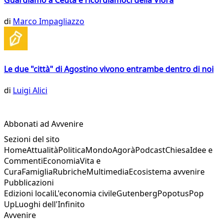
Guardiamo a Ceuta e ricordiamoci della Vlora
di
Marco Impagliazzo
Le due "città" di Agostino vivono entrambe dentro di noi
di
Luigi Alici
Abbonati ad Avvenire
Sezioni del sito
Home
Attualità
Politica
Mondo
Agorà
Podcast
Chiesa
Idee e
Commenti
Economia
Vita e
Cura
Famiglia
Rubriche
Multimedia
Ecosistema avvenire
Pubblicazioni
Edizioni locali
L'economia civile
Gutenberg
Popotus
Pop
Up
Luoghi dell'Infinito
Avvenire