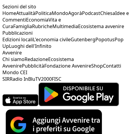
Sezioni del sito
Home
Attualità
Politica
Mondo
Agorà
Podcast
Chiesa
Idee e
Commenti
Economia
Vita e
Cura
Famiglia
Rubriche
Multimedia
Ecosistema avvenire
Pubblicazioni
Edizioni locali
L'economia civile
Gutenberg
Popotus
Pop
Up
Luoghi dell'Infinito
Avvenire
Chi siamo
Redazione
Ecosistema
Avvenire
Pubblicità
Fondazione Avvenire
Shop
Contatti
Mondo CEI
SIR
Radio InBlu
TV2000
FISC