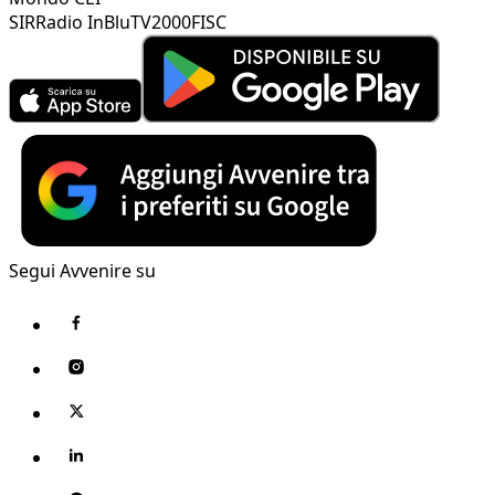
SIR
Radio InBlu
TV2000
FISC
Segui Avvenire su