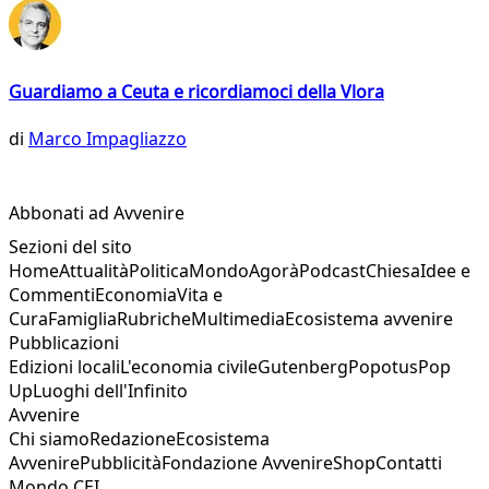
Guardiamo a Ceuta e ricordiamoci della Vlora
di
Marco Impagliazzo
Abbonati ad Avvenire
Sezioni del sito
Home
Attualità
Politica
Mondo
Agorà
Podcast
Chiesa
Idee e
Commenti
Economia
Vita e
Cura
Famiglia
Rubriche
Multimedia
Ecosistema avvenire
Pubblicazioni
Edizioni locali
L'economia civile
Gutenberg
Popotus
Pop
Up
Luoghi dell'Infinito
Avvenire
Chi siamo
Redazione
Ecosistema
Avvenire
Pubblicità
Fondazione Avvenire
Shop
Contatti
Mondo CEI