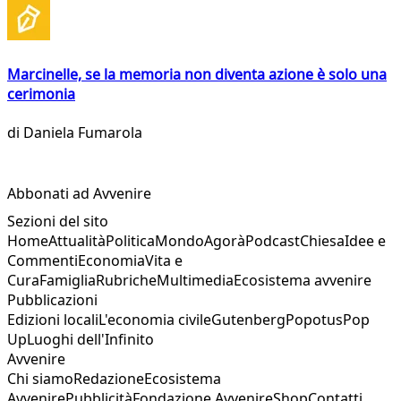
Marcinelle, se la memoria non diventa azione è solo una
cerimonia
di
Daniela Fumarola
Abbonati ad Avvenire
Sezioni del sito
Home
Attualità
Politica
Mondo
Agorà
Podcast
Chiesa
Idee e
Commenti
Economia
Vita e
Cura
Famiglia
Rubriche
Multimedia
Ecosistema avvenire
Pubblicazioni
Edizioni locali
L'economia civile
Gutenberg
Popotus
Pop
Up
Luoghi dell'Infinito
Avvenire
Chi siamo
Redazione
Ecosistema
Avvenire
Pubblicità
Fondazione Avvenire
Shop
Contatti