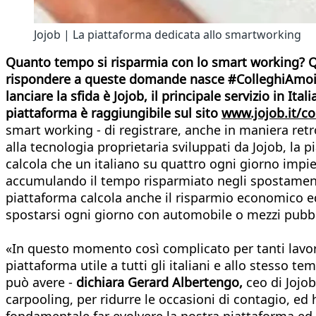
Jojob | La piattaforma dedicata allo smartworking
Quanto tempo si risparmia con lo smart working? Qua
rispondere a queste domande nasce #ColleghiAmoilLav
lanciare la sfida è Jojob, il principale servizio in I
piattaforma è raggiungibile sul sito
www.jojob.it/co
smart working - di registrare, anche in maniera retro
alla tecnologia proprietaria sviluppati da Jojob, la 
calcola che un italiano su quattro ogni giorno impie
accumulando il tempo risparmiato negli spostamenti 
piattaforma calcola anche il risparmio economico 
spostarsi ogni giorno con automobile o mezzi pubbl
«In questo momento così complicato per tanti lavor
piattaforma utile a tutti gli italiani e allo stesso 
può avere -
dichiara Gerard Albertengo,
ceo di Jojob
carpooling, per ridurre le occasioni di contagio, ed 
fondamentale far evolvere la nostra piattaforma ed a