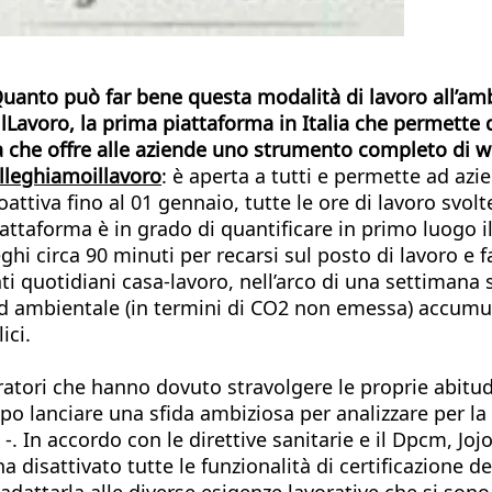
nto può far bene questa modalità di lavoro all’ambie
oro, la prima piattaforma in Italia che permette di q
talia che offre alle aziende uno strumento completo di 
lleghiamoillavoro
: è aperta a tutti e permette ad az
attiva fino al 01 gennaio, tutte le ore di lavoro svolt
piattaforma è in grado di quantificare in primo luogo 
ghi circa 90 minuti per recarsi sul posto di lavoro e 
quotidiani casa-lavoro, nell’arco di una settimana si
ed ambientale (in termini di CO2 non emessa) accumu
ici.
atori che hanno dovuto stravolgere le proprie abitud
tempo lanciare una sfida ambiziosa per analizzare per 
 -. In accordo con le direttive sanitarie e il Dpcm, Jo
ha disattivato tutte le funzionalità di certificazione 
dattarla alle diverse esigenze lavorative che si sono