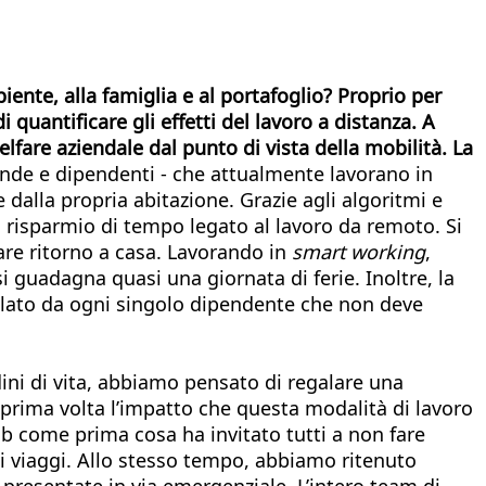
nte, alla famiglia e al portafoglio? Proprio per
uantificare gli effetti del lavoro a distanza.
A
welfare aziendale dal punto di vista della mobilità. La
iende e dipendenti - che attualmente lavorano in
e dalla propria abitazione. Grazie agli algoritmi e
il risparmio di tempo legato al lavoro da remoto. Si
fare ritorno a casa. Lavorando in
smart working
,
 guadagna quasi una giornata di ferie. Inoltre, la
lato da ogni singolo dipendente che non deve
ini di vita, abbiamo pensato di regalare una
la prima volta l’impatto che questa modalità di lavoro
job come prima cosa ha invitato tutti a non fare
dei viaggi. Allo stesso tempo, abbiamo ritenuto
 presentate in via emergenziale. L’intero team di