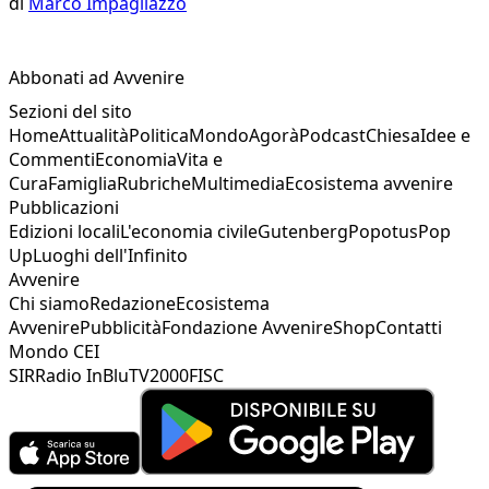
di
Marco Impagliazzo
Abbonati ad Avvenire
Sezioni del sito
Home
Attualità
Politica
Mondo
Agorà
Podcast
Chiesa
Idee e
Commenti
Economia
Vita e
Cura
Famiglia
Rubriche
Multimedia
Ecosistema avvenire
Pubblicazioni
Edizioni locali
L'economia civile
Gutenberg
Popotus
Pop
Up
Luoghi dell'Infinito
Avvenire
Chi siamo
Redazione
Ecosistema
Avvenire
Pubblicità
Fondazione Avvenire
Shop
Contatti
Mondo CEI
SIR
Radio InBlu
TV2000
FISC