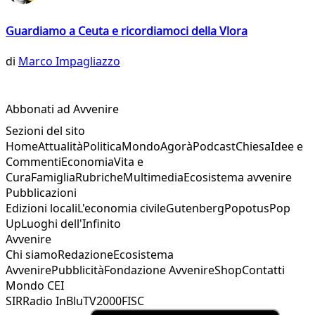
Guardiamo a Ceuta e ricordiamoci della Vlora
di
Marco Impagliazzo
Abbonati ad Avvenire
Sezioni del sito
Home
Attualità
Politica
Mondo
Agorà
Podcast
Chiesa
Idee e
Commenti
Economia
Vita e
Cura
Famiglia
Rubriche
Multimedia
Ecosistema avvenire
Pubblicazioni
Edizioni locali
L'economia civile
Gutenberg
Popotus
Pop
Up
Luoghi dell'Infinito
Avvenire
Chi siamo
Redazione
Ecosistema
Avvenire
Pubblicità
Fondazione Avvenire
Shop
Contatti
Mondo CEI
SIR
Radio InBlu
TV2000
FISC