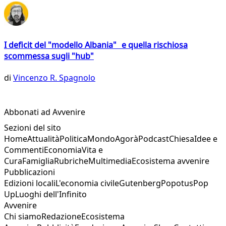
I deficit del "modello Albania" e quella rischiosa
scommessa sugli "hub"
di
Vincenzo R. Spagnolo
Abbonati ad Avvenire
Sezioni del sito
Home
Attualità
Politica
Mondo
Agorà
Podcast
Chiesa
Idee e
Commenti
Economia
Vita e
Cura
Famiglia
Rubriche
Multimedia
Ecosistema avvenire
Pubblicazioni
Edizioni locali
L'economia civile
Gutenberg
Popotus
Pop
Up
Luoghi dell'Infinito
Avvenire
Chi siamo
Redazione
Ecosistema