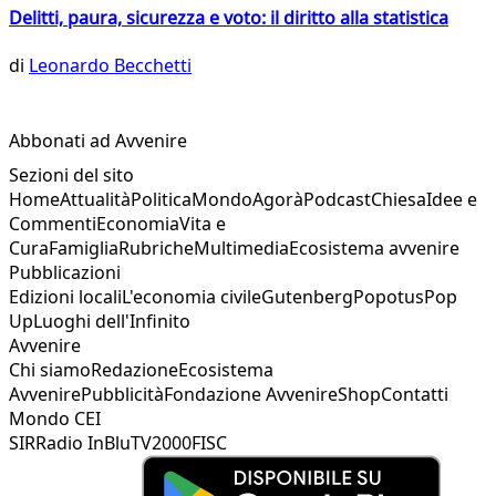
Delitti, paura, sicurezza e voto: il diritto alla statistica
di
Leonardo Becchetti
Abbonati ad Avvenire
Sezioni del sito
Home
Attualità
Politica
Mondo
Agorà
Podcast
Chiesa
Idee e
Commenti
Economia
Vita e
Cura
Famiglia
Rubriche
Multimedia
Ecosistema avvenire
Pubblicazioni
Edizioni locali
L'economia civile
Gutenberg
Popotus
Pop
Up
Luoghi dell'Infinito
Avvenire
Chi siamo
Redazione
Ecosistema
Avvenire
Pubblicità
Fondazione Avvenire
Shop
Contatti
Mondo CEI
SIR
Radio InBlu
TV2000
FISC