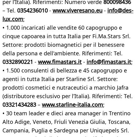
per l’Italia). Riferimenti: Numero verde
800098436
– Tel.
0354236010
-
www.viveresano.eu
-
info@des-
lux.com
;
• 1.000 incaricati alle vendite 60 capogruppo e
cinque capoarea in tutta Italia per Fi.Ma.Stars Srl.
Settore: prodotti biomagnetici per il benessere
della persona e dell'ambiente. Riferimenti: Tel.
0332890221
-
www.fimastars.it
-
info@fimastars.it
;
• 1.500 consulenti di bellezza e 45 capogruppo e
agenti in tutta Italia per Starline Srl. Settore:
prodotti cosmetici e nutraceutici a marchio Jafra
(distributore esclusivo per l’Italia). Riferimenti: Tel.
03321434283
–
www.starline-italia.com
;
• 30 team leader e dieci area manager in Trentino
Alto Adige, Veneto, Friuli Venezia Giulia, Toscana,
Campania, Puglia e Sardegna per Uniquepels Srl.