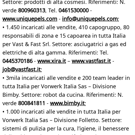
Settore: prodotti di alta cosmesi. Riferimenti: N.
verde
800960313
, Tel.
0461530000
-
www.uniquepels.com
-
info@uniquepels.com
;
• 1.450 incaricati alle vendite, 410 capogruppo, 80
responsabili di zona e 15 capoarea in tutta Italia
per Vast & Fast Srl. Settore: asciugatrici a gas ed
elettriche di alta gamma. Riferimenti: Tel.
0445370186
-
www.xira.it
–
www.vastfast.it
-
job@vastfast.it
;
• 3mila incaricati alle vendite e 200 team leader in
tutta Italia per Vorwerk Italia Sas – Divisione
Bimby. Settore: robot da cucina. Riferimenti: N.
verde
800841811
-
www.bimby.it
;
• 1.000 incaricati alle vendite in tutta Italia per
Vorwerk Italia Sas – Divisione Folletto. Settore:
sistemi di pulizia per la cura, l’igiene, il benessere