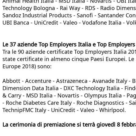
Animal Health Italia - MSD Italia - Novartis - OBI Ita
Technology Bologna - Rai Way - RDS - Radio Dimensio
Sandoz Industrial Products - Sanofi - Santander Cons
UBI Banca - UniCredit - Valeo - Vodafone Italia - Vo
Le 37 aziende Top Employers Italia e Top Employer
Tra le 90 aziende certificate Top Employers Italia 
state certificate in almeno cinque Paesi Europei. L
Europe 2018) sono:
Abbott - Accenture - Astrazeneca - Avanade Italy - B
Dimension Data Italia - DXC Technology Italia - Findo
& Carry - MSD Italia - Novartis - Olympus Italia - P
- Roche Diabetes Care Italy - Roche Diagnostics - Sa
TechnipFMC Italy - UniCredit - Valeo - Whirlpool.
La cerimonia di premiazione si terrà giovedì 8 febbra