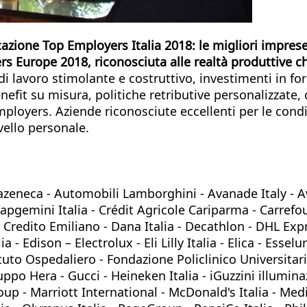
azione Top Employers Italia 2018: le migliori imprese 
s Europe 2018, riconosciuta alle realtà produttive c
 lavoro stimolante e costruttivo, investimenti in for
benefit su misura, politiche retributive personalizzate
mployers. Aziende riconosciute eccellenti per le condi
ello personale.
strazeneca - Automobili Lamborghini - Avanade Italy -
pgemini Italia - Crédit Agricole Cariparma - Carrefour
 Credito Emiliano - Dana Italia - Decathlon - DHL Expr
 - Edison – Electrolux - Eli Lilly Italia - Elica - Ess
to Ospedaliero - Fondazione Policlinico Universitario
ppo Hera - Gucci - Heineken Italia - iGuzzini illumina
 Group - Marriott International - McDonald's Italia - M