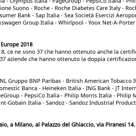
lia - Olympus Italia - PageGroup - PepsiCo Italia - Phi
ne Suono - Roche - Roche Diabetes Care Italy - Roche
umer Bank - Sap Italia - Sea Società Esercizi Aeroport
lkswagen Group Italia - Whirlpool - Yoox Net-A-Porter
s Europe 2018
2018, ce ne sono 37 che hanno ottenuto anche la cert
e 37 aziende che hanno ottenuto la doppia certificazi
NL Gruppo BNP Paribas - British American Tobacco Ital
mestic Banca - Heineken Italia - ING Bank - JT Internat
ageGroup - PepsiCo Italia - Philip Morris Italia - Phi
int-Gobain Italia - Sandoz - Sandoz Industrial Produc
io, a Milano, al Palazzo del Ghiaccio, via Piranesi 14.