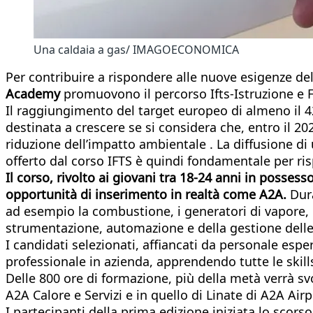
Una caldaia a gas/ IMAGOECONOMICA
Per contribuire a rispondere alle nuove esigenze del
Academy
promuovono il percorso Ifts-Istruzione e F
Il raggiungimento del target europeo di almeno il 4
destinata a crescere se si considera che, entro il 2
riduzione dell’impatto ambientale . La diffusione di
offerto dal corso IFTS è quindi fondamentale per ri
Il corso, rivolto ai giovani tra 18-24 anni in posses
opportunità di inserimento in realtà come A2A.
Dura
ad esempio la combustione, i generatori di vapore, le
strumentazione, automazione e della gestione delle s
I candidati selezionati, affiancati da personale es
professionale in azienda, apprendendo tutte le skills
Delle 800 ore di formazione, più della metà verrà sv
A2A Calore e Servizi e in quello di Linate di A2A Air
I partecipanti della prima edizione iniziata lo scor