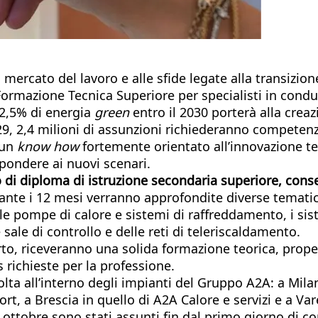
 mercato del lavoro e alle sfide legate alla transizio
ormazione Tecnica Superiore per specialisti in condu
2,5% di energia
green
entro il 2030 porterà alla creaz
029, 2,4 milioni di assunzioni richiederanno competenz
 un
know how
fortemente orientato all’innovazione te
spondere ai nuovi scenari.
so di diploma di istruzione secondaria superiore, cons
nte i 12 mesi verranno approfondite diverse tematich
 pompe di calore e sistemi di raffreddamento, i sistem
ale di controllo e delle reti di teleriscaldamento.
perto, riceveranno una solida formazione teorica, pro
 richieste per la professione.
olta all’interno degli impianti del Gruppo A2A: a Mil
port, a Brescia in quello di A2A Calore e servizi e a V
so ottobre sono stati assunti fin dal primo giorno di 