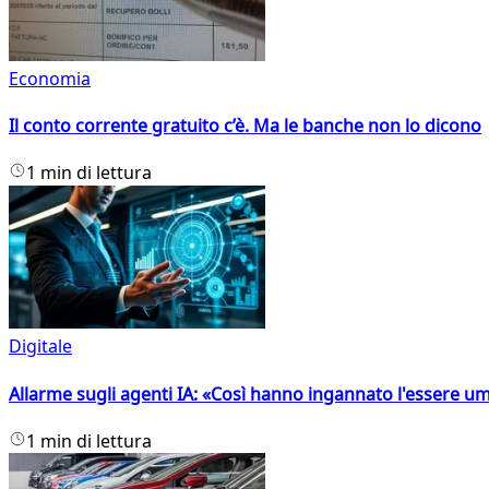
Economia
Il conto corrente gratuito c’è. Ma le banche non lo dicono
1 min di lettura
Digitale
Allarme sugli agenti IA: «Così hanno ingannato l'essere 
1 min di lettura