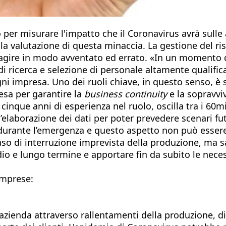
 per misurare l'impatto che il Coronavirus avrà sulle
lla valutazione di questa minaccia. La gestione del ri
agire in modo avventato ed errato. «In un momento d
i ricerca e selezione di personale altamente qualifica
ogni impresa. Uno dei ruoli chiave, in questo senso, è
resa per garantire la
business continuity
e la sopravvi
 cinque anni di esperienza nel ruolo, oscilla tra i 60m
elaborazione dei dati per poter prevedere scenari fut
 durante l’emergenza e questo aspetto non può esser
so di interruzione imprevista della produzione, ma sar
edio e lungo termine e apportare fin da subito le nece
 imprese:
azienda attraverso rallentamenti della produzione, diff