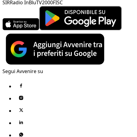
SIR
Radio InBlu
TV2000
FISC
Segui Avvenire su