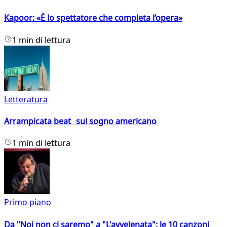
Kapoor: «È lo spettatore che completa l’opera»
1 min di lettura
Letteratura
Arrampicata beat sul sogno americano
1 min di lettura
Primo piano
Da "Noi non ci saremo" a "L'avvelenata": le 10 canzoni