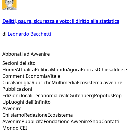
Delitti, paura, sicurezza e voto: il diritto alla statistica
di
Leonardo Becchetti
Abbonati ad Avvenire
Sezioni del sito
Home
Attualità
Politica
Mondo
Agorà
Podcast
Chiesa
Idee e
Commenti
Economia
Vita e
Cura
Famiglia
Rubriche
Multimedia
Ecosistema avvenire
Pubblicazioni
Edizioni locali
L'economia civile
Gutenberg
Popotus
Pop
Up
Luoghi dell'Infinito
Avvenire
Chi siamo
Redazione
Ecosistema
Avvenire
Pubblicità
Fondazione Avvenire
Shop
Contatti
Mondo CEI