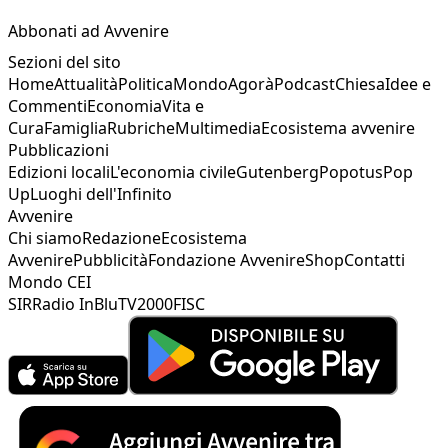
Abbonati ad Avvenire
Sezioni del sito
Home
Attualità
Politica
Mondo
Agorà
Podcast
Chiesa
Idee e
Commenti
Economia
Vita e
Cura
Famiglia
Rubriche
Multimedia
Ecosistema avvenire
Pubblicazioni
Edizioni locali
L'economia civile
Gutenberg
Popotus
Pop
Up
Luoghi dell'Infinito
Avvenire
Chi siamo
Redazione
Ecosistema
Avvenire
Pubblicità
Fondazione Avvenire
Shop
Contatti
Mondo CEI
SIR
Radio InBlu
TV2000
FISC