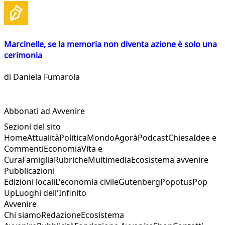
Marcinelle, se la memoria non diventa azione è solo una
cerimonia
di
Daniela Fumarola
Abbonati ad Avvenire
Sezioni del sito
Home
Attualità
Politica
Mondo
Agorà
Podcast
Chiesa
Idee e
Commenti
Economia
Vita e
Cura
Famiglia
Rubriche
Multimedia
Ecosistema avvenire
Pubblicazioni
Edizioni locali
L'economia civile
Gutenberg
Popotus
Pop
Up
Luoghi dell'Infinito
Avvenire
Chi siamo
Redazione
Ecosistema