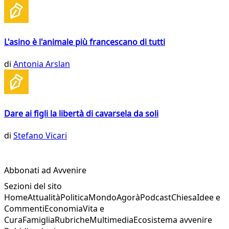
L'asino è l'animale più francescano di tutti
di
Antonia Arslan
Dare ai figli la libertà di cavarsela da soli
di
Stefano Vicari
Abbonati ad Avvenire
Sezioni del sito
Home
Attualità
Politica
Mondo
Agorà
Podcast
Chiesa
Idee e
Commenti
Economia
Vita e
Cura
Famiglia
Rubriche
Multimedia
Ecosistema avvenire