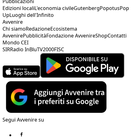
Pubblicazioni
Edizioni locali
L'economia civile
Gutenberg
Popotus
Pop
Up
Luoghi dell'Infinito
Avvenire
Chi siamo
Redazione
Ecosistema
Avvenire
Pubblicità
Fondazione Avvenire
Shop
Contatti
Mondo CEI
SIR
Radio InBlu
TV2000
FISC
Segui Avvenire su