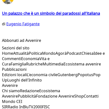
Un palazzo che è un simbolo dei paradossi all'italiana
di
Eugenio Fatigante
Abbonati ad Avvenire
Sezioni del sito
Home
Attualità
Politica
Mondo
Agorà
Podcast
Chiesa
Idee e
Commenti
Economia
Vita e
Cura
Famiglia
Rubriche
Multimedia
Ecosistema avvenire
Pubblicazioni
Edizioni locali
L'economia civile
Gutenberg
Popotus
Pop
Up
Luoghi dell'Infinito
Avvenire
Chi siamo
Redazione
Ecosistema
Avvenire
Pubblicità
Fondazione Avvenire
Shop
Contatti
Mondo CEI
SIR
Radio InBlu
TV2000
FISC