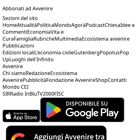
Abbonati ad Avvenire
Sezioni del sito
Home
Attualità
Politica
Mondo
Agorà
Podcast
Chiesa
Idee e
Commenti
Economia
Vita e
Cura
Famiglia
Rubriche
Multimedia
Ecosistema avvenire
Pubblicazioni
Edizioni locali
L'economia civile
Gutenberg
Popotus
Pop
Up
Luoghi dell'Infinito
Avvenire
Chi siamo
Redazione
Ecosistema
Avvenire
Pubblicità
Fondazione Avvenire
Shop
Contatti
Mondo CEI
SIR
Radio InBlu
TV2000
FISC