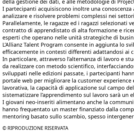
della gestione dei dati, e alle metodologie di Proj
I partecipanti acquisiscono inoltre una conoscenza
analizzare e risolvere problemi complessi nei settori 
Parallelamente, le ragazze ed i ragazzi selezionati v
contratto di apprendistato di alta formazione e ric
esperti che operano nelle unità strategiche di busin
L’Allianz Talent Program consente in aggiunta lo sv
efficacemente in contesti differenti adattandosi ai
In particolare, attraverso l’alternanza di lavoro e 
da realizzare con metodo scientifico, interfacciandosi
sviluppati nelle edizioni passate, i partecipanti ha
portale web per migliorare la customer experience e a
lavorativa, la capacità di applicazione sul campo del
sistematizzare l’apprendimento sul lavoro sarà un el
I giovani neo-inseriti alimentano anche la community
hanno frequentato un master finanziato dalla compagni
mentoring basato sullo scambio, spesso intergenera
© RIPRODUZIONE RISERVATA