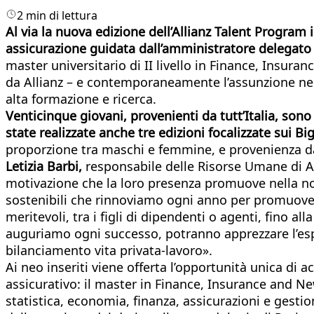
2 min di lettura
Al via la nuova edizione
dell’Allianz Talent Program
assicurazione guidata dall’amministratore delega
master universitario di II livello in Finance, Insura
da Allianz – e contemporaneamente l’assunzione negli
alta formazione e ricerca.
Venticinque
giovani, provenienti da tutt’Italia, so
state realizzate anche tre edizioni focalizzate sui
Big
proporzione tra maschi e femmine, e provenienza da 
Letizia Barbi
,
responsabile delle Risorse Umane di Al
motivazione che la loro presenza promuove nella no
sostenibili che rinnoviamo ogni anno per promuovere i
meritevoli, tra i figli di dipendenti o agenti, fino a
auguriamo ogni successo, potranno apprezzare l’espe
bilanciamento vita privata-lavoro».
Ai neo inseriti viene offerta l’opportunità unica di 
assicurativo: il master in Finance, Insurance and Ne
statistica, economia, finanza, assicurazioni e gestion