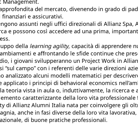
ect Management.
 approfondita del mercato, divenendo in grado di pa
finanziari e assicurativi.
engono assunti negli uffici direzionali di Allianz Spa
erca e possono così accedere ad una prima, important
ess.
iluppo della
learning agility
, capacità di apprendere 
 cambiamenti e affrontando le sfide continue che pres
studio, i giovani svilupperanno un Project Work in All
 “sul campo” con i referenti delle varie direzioni azien
nno analizzato alcuni modelli matematici per descrive
pplicato i principi di behavioral economics nell’ambit
la teoria vista in aula o, induttivamente, la ricerca 
emento caratterizzante della loro vita professionale 
 di Allianz Alumni Italia nata per coinvolgere gli ol
a, anche in fasi diverse della loro vita lavorativa, co
zionale, di buone pratiche professionali.