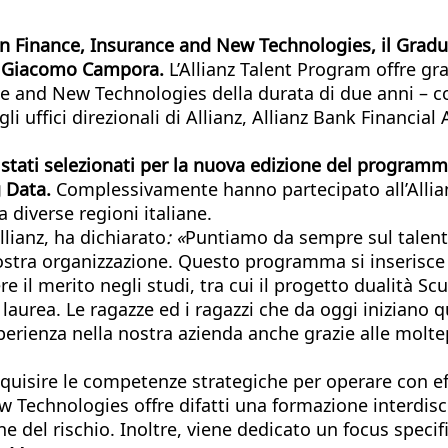
 in Finance, Insurance and New Technologies, il Grad
to Giacomo Campora
.
L’Allianz Talent Program offre gr
nce and New Technologies della durata di due anni – co
 uffici direzionali di Allianz, Allianz Bank Financia
no stati selezionati per la nuova edizione del program
 Data.
Complessivamente hanno partecipato all’Allia
diverse regioni italiane.
lianz, ha dichiarato
: «
Puntiamo da sempre sul talento
stra organizzazione. Questo programma si inserisce s
l merito negli studi, tra cui il progetto dualità Scuo
lla laurea. Le ragazze ed i ragazzi che da oggi inizian
rienza nella nostra azienda anche grazie alle moltepl
acquisire le competenze strategiche per operare con eff
w Technologies offre difatti una formazione interdisc
e del rischio. Inoltre, viene dedicato un focus specific