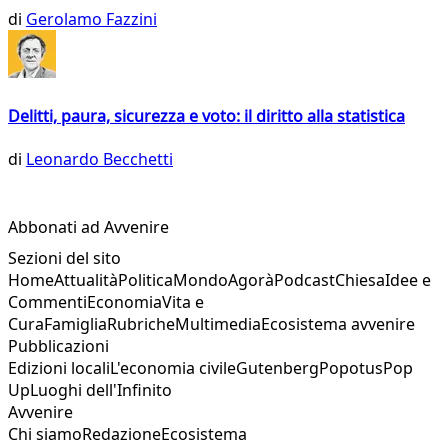
di
Gerolamo Fazzini
Delitti, paura, sicurezza e voto: il diritto alla statistica
di
Leonardo Becchetti
Abbonati ad Avvenire
Sezioni del sito
Home
Attualità
Politica
Mondo
Agorà
Podcast
Chiesa
Idee e
Commenti
Economia
Vita e
Cura
Famiglia
Rubriche
Multimedia
Ecosistema avvenire
Pubblicazioni
Edizioni locali
L'economia civile
Gutenberg
Popotus
Pop
Up
Luoghi dell'Infinito
Avvenire
Chi siamo
Redazione
Ecosistema