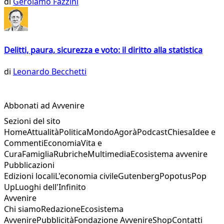
di
Gerolamo Fazzini
Delitti, paura, sicurezza e voto: il diritto alla statistica
di
Leonardo Becchetti
Abbonati ad Avvenire
Sezioni del sito
Home
Attualità
Politica
Mondo
Agorà
Podcast
Chiesa
Idee e
Commenti
Economia
Vita e
Cura
Famiglia
Rubriche
Multimedia
Ecosistema avvenire
Pubblicazioni
Edizioni locali
L'economia civile
Gutenberg
Popotus
Pop
Up
Luoghi dell'Infinito
Avvenire
Chi siamo
Redazione
Ecosistema
Avvenire
Pubblicità
Fondazione Avvenire
Shop
Contatti