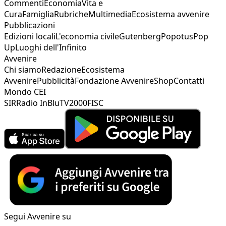
Commenti
Economia
Vita e
Cura
Famiglia
Rubriche
Multimedia
Ecosistema avvenire
Pubblicazioni
Edizioni locali
L'economia civile
Gutenberg
Popotus
Pop
Up
Luoghi dell'Infinito
Avvenire
Chi siamo
Redazione
Ecosistema
Avvenire
Pubblicità
Fondazione Avvenire
Shop
Contatti
Mondo CEI
SIR
Radio InBlu
TV2000
FISC
Segui Avvenire su