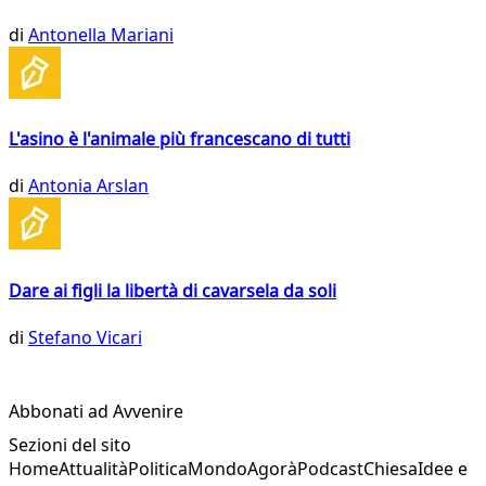
di
Antonella Mariani
L'asino è l'animale più francescano di tutti
di
Antonia Arslan
Dare ai figli la libertà di cavarsela da soli
di
Stefano Vicari
Abbonati ad Avvenire
Sezioni del sito
Home
Attualità
Politica
Mondo
Agorà
Podcast
Chiesa
Idee e