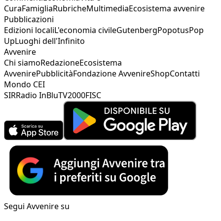
Cura
Famiglia
Rubriche
Multimedia
Ecosistema avvenire
Pubblicazioni
Edizioni locali
L'economia civile
Gutenberg
Popotus
Pop
Up
Luoghi dell'Infinito
Avvenire
Chi siamo
Redazione
Ecosistema
Avvenire
Pubblicità
Fondazione Avvenire
Shop
Contatti
Mondo CEI
SIR
Radio InBlu
TV2000
FISC
Segui Avvenire su