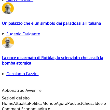
Un palazzo che è un simbolo dei paradossi all'italiana
di
Eugenio Fatigante
La pace disarmata di Rotblat, lo scienziato che lasciò la
bomba atomica
di
Gerolamo Fazzini
Abbonati ad Avvenire
Sezioni del sito
Home
Attualità
Politica
Mondo
Agorà
Podcast
Chiesa
Idee e
Commenti
Economia
Vita e