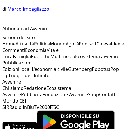
di
Marco Impagliazzo
Abbonati ad Avvenire
Sezioni del sito
Home
Attualità
Politica
Mondo
Agorà
Podcast
Chiesa
Idee e
Commenti
Economia
Vita e
Cura
Famiglia
Rubriche
Multimedia
Ecosistema avvenire
Pubblicazioni
Edizioni locali
L'economia civile
Gutenberg
Popotus
Pop
Up
Luoghi dell'Infinito
Avvenire
Chi siamo
Redazione
Ecosistema
Avvenire
Pubblicità
Fondazione Avvenire
Shop
Contatti
Mondo CEI
SIR
Radio InBlu
TV2000
FISC