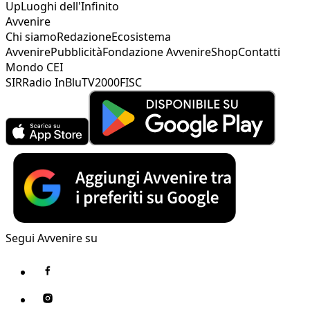
Up
Luoghi dell'Infinito
Avvenire
Chi siamo
Redazione
Ecosistema
Avvenire
Pubblicità
Fondazione Avvenire
Shop
Contatti
Mondo CEI
SIR
Radio InBlu
TV2000
FISC
Segui Avvenire su