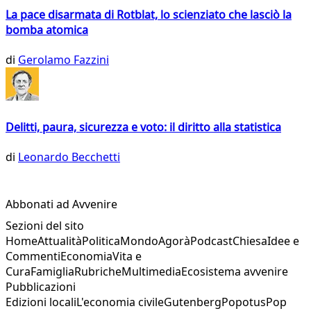
La pace disarmata di Rotblat, lo scienziato che lasciò la
bomba atomica
di
Gerolamo Fazzini
Delitti, paura, sicurezza e voto: il diritto alla statistica
di
Leonardo Becchetti
Abbonati ad Avvenire
Sezioni del sito
Home
Attualità
Politica
Mondo
Agorà
Podcast
Chiesa
Idee e
Commenti
Economia
Vita e
Cura
Famiglia
Rubriche
Multimedia
Ecosistema avvenire
Pubblicazioni
Edizioni locali
L'economia civile
Gutenberg
Popotus
Pop