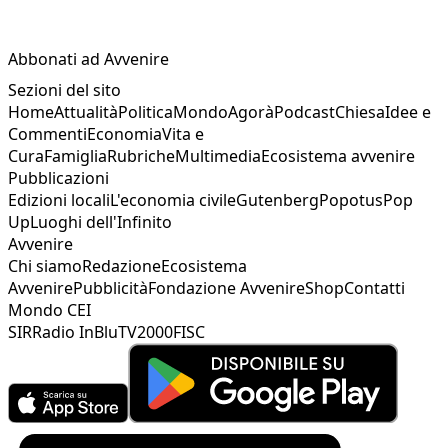
Abbonati ad Avvenire
Sezioni del sito
Home
Attualità
Politica
Mondo
Agorà
Podcast
Chiesa
Idee e
Commenti
Economia
Vita e
Cura
Famiglia
Rubriche
Multimedia
Ecosistema avvenire
Pubblicazioni
Edizioni locali
L'economia civile
Gutenberg
Popotus
Pop
Up
Luoghi dell'Infinito
Avvenire
Chi siamo
Redazione
Ecosistema
Avvenire
Pubblicità
Fondazione Avvenire
Shop
Contatti
Mondo CEI
SIR
Radio InBlu
TV2000
FISC