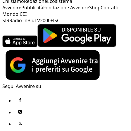
Chi siamo
Redazione
Ecosistema
Avvenire
Pubblicità
Fondazione Avvenire
Shop
Contatti
Mondo CEI
SIR
Radio InBlu
TV2000
FISC
Segui Avvenire su