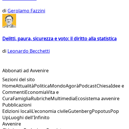
di
Gerolamo Fazzini
Delitti, paura, sicurezza e voto: il diritto alla statistica
di
Leonardo Becchetti
Abbonati ad Avvenire
Sezioni del sito
Home
Attualità
Politica
Mondo
Agorà
Podcast
Chiesa
Idee e
Commenti
Economia
Vita e
Cura
Famiglia
Rubriche
Multimedia
Ecosistema avvenire
Pubblicazioni
Edizioni locali
L'economia civile
Gutenberg
Popotus
Pop
Up
Luoghi dell'Infinito
Avvenire